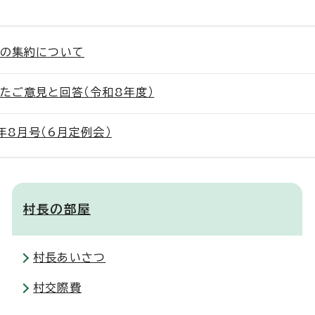
所の集約について
たご意見と回答（令和8年度）
年8月号（6月定例会）
村長の部屋
村長あいさつ
村交際費