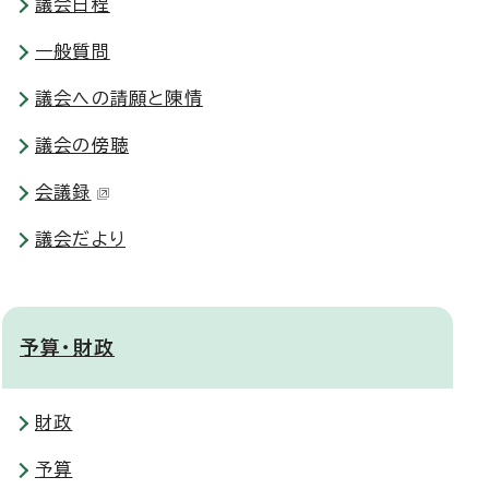
議会日程
一般質問
議会への請願と陳情
議会の傍聴
会議録
議会だより
予算・財政
財政
予算