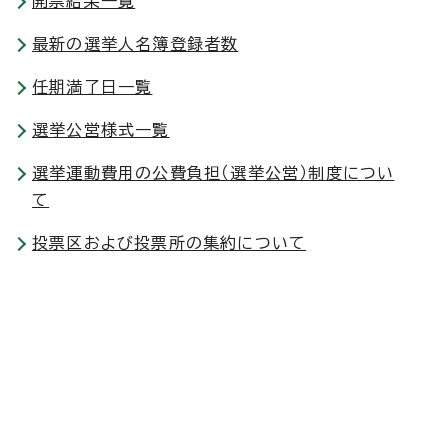
開票結果一覧
最新の選挙人名簿登録者数
任期満了日一覧
選挙公営様式一覧
選挙運動費用の公費負担（選挙公営）制度につい
て
投票区および投票所の集約について