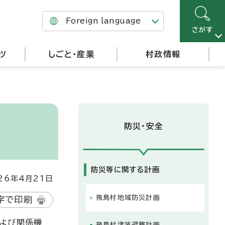
Foreign language
さがす
ツ
しごと・産業
村政情報
防災・安全
防災等に関する計画
6年4月21日
飛島村地域防災計画
字で印刷
および関係機
飛島村津波避難計画