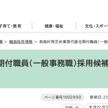
子育て・教育
健康・福祉
文化・スポー
事
>
職員採用情報
>
飛島村育児休業等代替任期付職員（一般
期付職員（一般事務職）採用候
ページ番号
1002998
更新日 20
大きな文
印刷